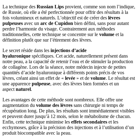
La technique des
Russian Lips
provient, comme son nom l’indique,
de Russie, où elle a été perfectionnée pour offrir des résultats à la
fois volumineux et naturels. L’objectif est de créer des
lèvres
pulpeuses
avec un
arc de Cupidon
bien défini, sans pour autant
perdre l’harmonie du visage. Contrairement aux méthodes
traditionnelles, cette technique se concentre sur le
volume
et la
définition plutôt que sur l’étirement des lèvres.
Le secret réside dans les
injections d’acide
hyaluronique
spécifiques. Cet acide, naturellement présent dans
notre peau, a la capacité de retenir l’eau et de stimuler la production
de collagène. Lors de la séance, notre médecin injecte de petites
quantités d’acide hyaluronique à différents points précis de vos
lèvres, créant ainsi un effet de «
levée
» et de
volume
. Le résultat est
une apparence
pulpeuse
, avec des lèvres bien formées et un
aspect
naturel
.
Les avantages de cette méthode sont nombreux. Elle offre une
augmentation du
volume des lèvres
sans chirurgie ni temps de
récupération long. De plus, les résultats sont immédiatement visibles
et peuvent durer jusqu’à 12 mois, selon le métabolisme de chacun.
Enfin, cette technique minimise les
effets secondaires
et les
ecchymoses, grâce à la précision des injections et à l’utilisation d’un
produit biocompatible avec la peau.