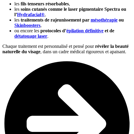
les
fils tenseurs résorbables
,
les
soins cutanés comme le laser pigmentaire Spectra ou
l’
Hydrafacial®
,
les
traitements de rajeunissement par
mésothérapie
ou
Skinboosters
,
ou encore les
protocoles d’
épilation définitive
et de
détatouage laser
.
Chaque traitement est personnalisé et pensé pour
révéler la beauté
naturelle du visage
, dans un cadre médical rigoureux et apaisant.