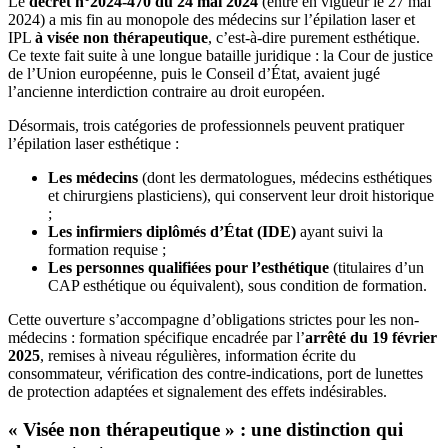
Le
décret n°2024-470 du 24 mai 2024
(entré en vigueur le 27 mai
2024) a mis fin au monopole des médecins sur l’épilation laser et
IPL
à visée non thérapeutique
, c’est-à-dire purement esthétique.
Ce texte fait suite à une longue bataille juridique : la Cour de justice
de l’Union européenne, puis le Conseil d’État, avaient jugé
l’ancienne interdiction contraire au droit européen.
Désormais, trois catégories de professionnels peuvent pratiquer
l’épilation laser esthétique :
Les médecins
(dont les dermatologues, médecins esthétiques
et chirurgiens plasticiens), qui conservent leur droit historique
;
Les infirmiers diplômés d’État (IDE)
ayant suivi la
formation requise ;
Les personnes qualifiées pour l’esthétique
(titulaires d’un
CAP esthétique ou équivalent), sous condition de formation.
Cette ouverture s’accompagne d’obligations strictes pour les non-
médecins : formation spécifique encadrée par l’
arrêté du 19 février
2025
, remises à niveau régulières, information écrite du
consommateur, vérification des contre-indications, port de lunettes
de protection adaptées et signalement des effets indésirables.
« Visée non thérapeutique » : une distinction qui