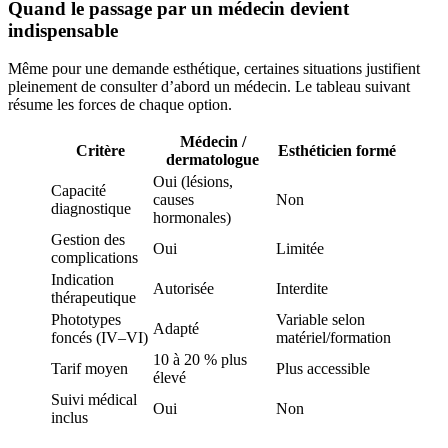
Quand le passage par un médecin devient
indispensable
Même pour une demande esthétique, certaines situations justifient
pleinement de consulter d’abord un médecin. Le tableau suivant
résume les forces de chaque option.
Médecin /
Critère
Esthéticien formé
dermatologue
Oui (lésions,
Capacité
causes
Non
diagnostique
hormonales)
Gestion des
Oui
Limitée
complications
Indication
Autorisée
Interdite
thérapeutique
Phototypes
Variable selon
Adapté
foncés (IV–VI)
matériel/formation
10 à 20 % plus
Tarif moyen
Plus accessible
élevé
Suivi médical
Oui
Non
inclus