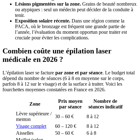
Lésions pigmentées sur la zone.
Grains de beauté nombreux
ou atypiques : seul un médecin peut décider de la conduite à
tenir.
Exposition solaire récente.
Dans une région comme la
PACA, où le bronzage est fréquent une grande partie de
l’année, l’évaluation du moment opportun pour traiter est
cruciale pour éviter les complications.
Combien coûte une épilation laser
médicale en 2026 ?
L’épilation laser se facture
par zone et par séance
. Le budget total
dépend du nombre de séances (6 à 8 en moyenne sur le corps,
parfois 8 à 12 sur le visage) et de la surface à traiter. Voici les
fourchettes moyennes constatées en France en 2026.
Prix moyen
Nombre de
Zone
par séance
séances indicatif
Lèvre supérieure /
30 – 60 €
8 à 12
menton
Visage complet
60 – 120 €
8 à 12
Aisselles
50 – 60 €
6 à 8
Maillot (selon